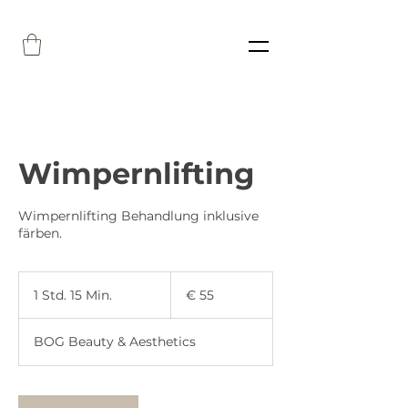
Wimpernlifting
Wimpernlifting Behandlung inklusive
färben.
55
Euro
1 Std. 15 Min.
1
€ 55
S
t
BOG Beauty & Aesthetics
d
1
5
M