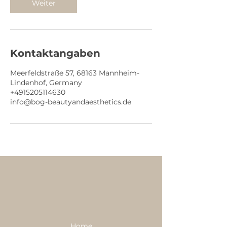
Weiter
i
n
.
Kontaktangaben
Meerfeldstraße 57, 68163 Mannheim-
Lindenhof, Germany
+4915205114630
info@bog-beautyandaesthetics.de
Home