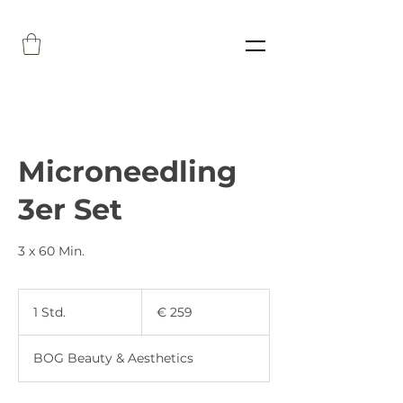
Microneedling
3er Set
3 x 60 Min.
259
Euro
1 Std.
1
€ 259
S
t
BOG Beauty & Aesthetics
d