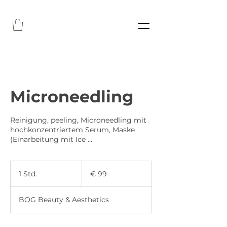
Microneedling
Reinigung, peeling, Microneedling mit
hochkonzentriertem Serum, Maske
(Einarbeitung mit Ice ...
99
Euro
1 Std.
1
€ 99
S
t
BOG Beauty & Aesthetics
d